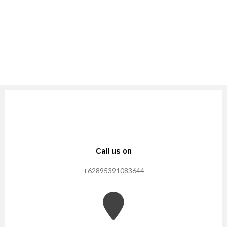
Call us on
+62895391083644