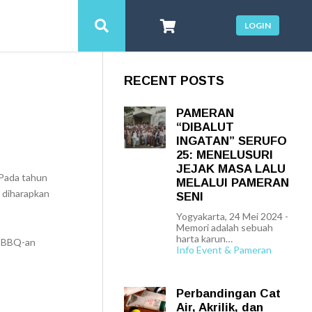
LOGIN
RECENT POSTS
PAMERAN
“DIBALUT
INGATAN” SERUFO
25: MENELUSURI
JEJAK MASA LALU
 Pada tahun
MELALUI PAMERAN
 diharapkan
SENI
Yogyakarta, 24 Mei 2024 -
Memori adalah sebuah
harta karun…
u BBQ-an
Info Event & Pameran
Perbandingan Cat
Air, Akrilik, dan