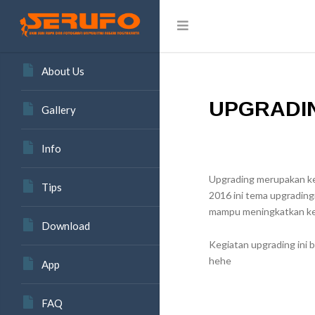
About Us
UPGRADIN
Gallery
Info
Upgrading merupakan ke
Tips
2016 ini tema upgradi
mampu meningkatkan ke
Download
Kegiatan upgrading ini 
hehe
App
FAQ