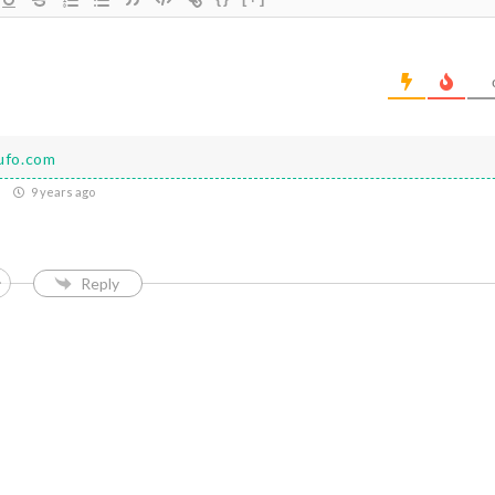
rufo.com
9 years ago
Reply