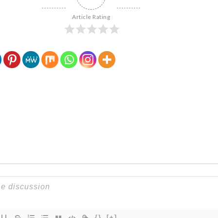
Article Rating
{}
[+]