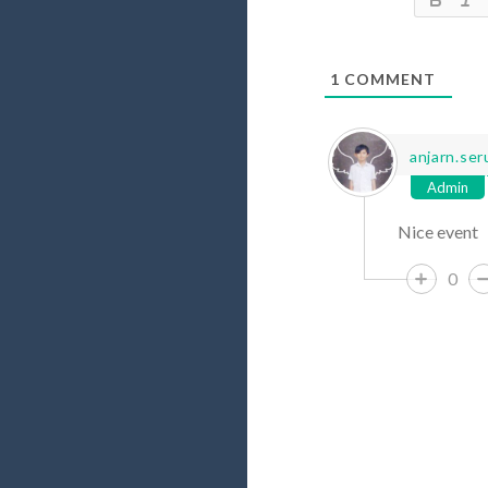
1
COMMENT
anjarn.se
Admin
Nice event
0