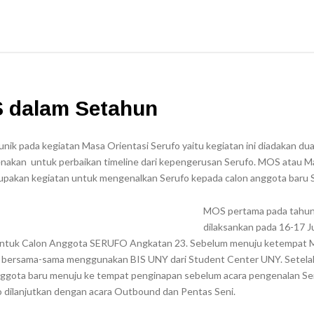
S dalam Setahun
unik pada kegiatan Masa Orientasi Serufo yaitu kegiatan ini diadakan dua
arenakan untuk perbaikan timeline dari kepengerusan Serufo. MOS atau M
erupakan kegiatan untuk mengenalkan Serufo kepada calon anggota baru 
MOS pertama pada tahun 
dilaksankan pada 16-17 Ju
ntuk Calon Anggota SERUFO Angkatan 23. Sebelum menuju ketempat
 bersama-sama menggunakan BIS UNY dari Student Center UNY. Setela
nggota baru menuju ke tempat penginapan sebelum acara pengenalan Ser
o dilanjutkan dengan acara Outbound dan Pentas Seni.