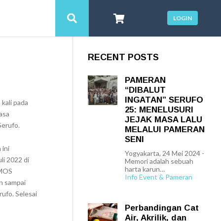
LOGIN
RECENT POSTS
PAMERAN
“DIBALUT
INGATAN” SERUFO
 kali pada
25: MENELUSURI
asa
JEJAK MASA LALU
Serufo.
MELALUI PAMERAN
SENI
ini
Yogyakarta, 24 Mei 2024 -
li 2022 di
Memori adalah sebuah
harta karun…
 MOS
Info Event & Pameran
h sampai
ufo. Selesai
Perbandingan Cat
Air, Akrilik, dan