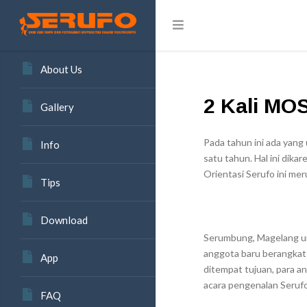
About Us
2 Kali MO
Gallery
Pada tahun ini ada yang 
Info
satu tahun. Hal ini dik
Orientasi Serufo ini m
Tips
Download
Serumbung, Magelang u
anggota baru berangkat
App
ditempat tujuan, para a
acara pengenalan Seruf
FAQ