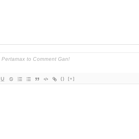
{}
[+]