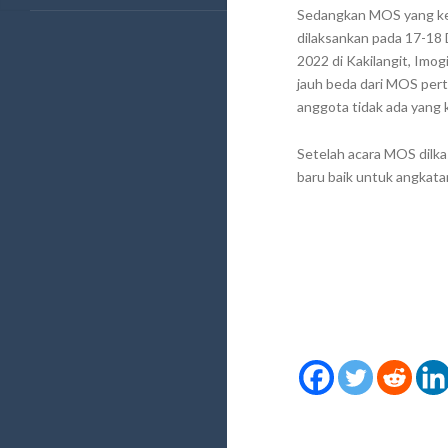
Sedangkan MOS yang k
dilaksankan pada 17-1
2022 di Kakilangit, Imo
jauh beda dari MOS pert
anggota tidak ada yang 
Setelah acara MOS dilka
baru baik untuk angkat