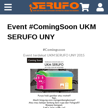
About Us
Gallery
Event #ComingSoon UKM
Info
SERUFO UNY
Tips
#Comingsoon
Event terdekat UKM SERUFO UNY 2015
Download
App
FAQ