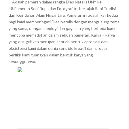
Adalah pameran dalam rangka Dies Natalis UNY ke-
48.Pameran Seni Rupa dan Fotografi ini bertajuk Seni Tradisi
dan Keindahan Alam Nusantara. Pameran ini adalah kali kedua
bagi kami memperingati Dies Natalis dengan mengusung tema
yang sama, dengan ideologi dan gagasan yang berbeda kami
mencoba memadukan dalam sebuah pameran. Karya – karya
yang disuguhkan merupan sebuah bentuk apresiasi dan
eksistensi kami dalam dunia seni. ide kreatif dan proses
berfikir kami tuangkan dalam bentuk karya yang
sesungguhnya.