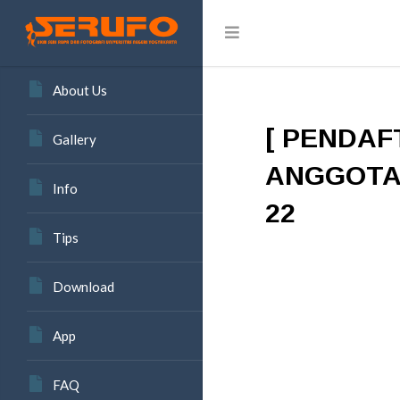
About Us
[ PENDAF
Gallery
ANGGOTA
Info
22
Tips
Download
App
FAQ