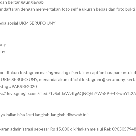
r dan bertanggungjawab
pendaftaran dengan menyertakan foto selfie ukuran bebas dan foto bukt
edia sosial UKM SERUFO UNY
uny
uny
 di akun Instagram masing-masing disertakan caption harapan untuk dir
di UKM SERUFO UNY, menandai akun official Instagram @serufouny, sert
stag #PABSRF2020
ttps://drive.google.com/file/d/1vSxhIxWvKg6QNQhhYWn8P-F48-wpYik2/
a kalian bisa ikuti langkah-langkah dibawah ini :
ran administrasi sebesar Rp 15.000 dikirimkan melalui Rek 0905057948 