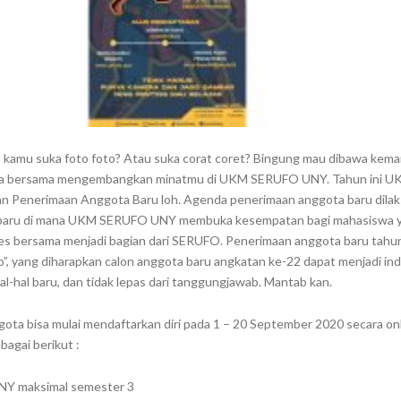
 kamu suka foto foto? Atau suka corat coret? Bingung mau dibawa kem
isa bersama mengembangkan minatmu di UKM SERUFO UNY. Tahun ini 
 Penerimaan Anggota Baru loh. Agenda penerimaan anggota baru dila
an baru di mana UKM SERUFO UNY membuka kesempatan bagi mahasiswa 
es bersama menjadi bagian dari SERUFO. Penerimaan anggota baru tahun
”, yang diharapkan calon anggota baru angkatan ke-22 dapat menjadi ind
al-hal baru, dan tidak lepas dari tanggungjawab. Mantab kan.
gota bisa mulai mendaftarkan diri pada 1 – 20 September 2020 secara o
bagai berikut :
UNY maksimal semester 3