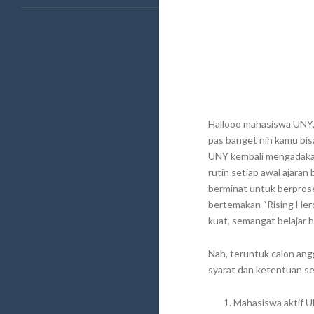
Hallooo mahasiswa UNY,
pas banget nih kamu b
UNY kembali mengadakan
rutin setiap awal ajar
berminat untuk berpros
bertemakan “Rising Hero
kuat, semangat belajar h
Nah, teruntuk calon ang
syarat dan ketentuan se
Mahasiswa aktif 