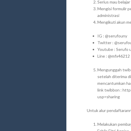
Serius mau belaja
Mengisi formulir 
administrasi
Mengikuti akun m
IG : @serufouny
Twitter : @serufo
Youtube : Serufo 
Line : @mfx46212
Mengunggah twibon
setelah diterima 
mencantumkan ha
link twibbon : h
usp=sharing
Untuk alur pendaftaranny
Melakukan pembaya
Fabila Fitri Annisa