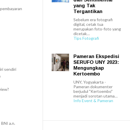
yang Tak
i pembayaran
Tergantikan
Sebelum era fotografi
digital, cetak tua
merupakan foto-foto yang
dicetak…
Tips Fotografi
Pameran Ekspedisi
SERUFO UNY 2023:
Mengungkap
i sendiri
Kertoembo
a
UNY, Yogyakarta -
Pameran dokumenter
view?
berjudul "Kertoembo"
menjadi sorotan utama…
Info Event & Pameran
BNI a.n.