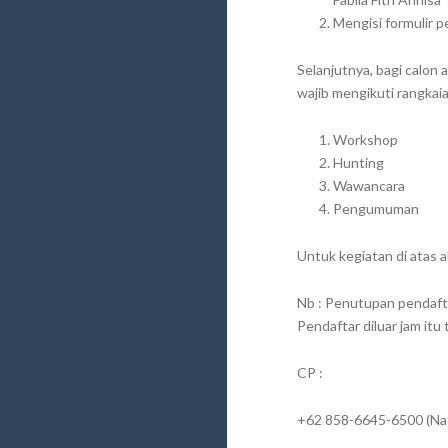
Mengisi formulir p
Selanjutnya, bagi calon
wajib mengikuti rangkaia
Workshop
Hunting
Wawancara
Pengumuman
Untuk kegiatan di atas 
Nb : Penutupan pendaft
Pendaftar diluar jam itu 
CP :
+62 858-6645-6500 (Na