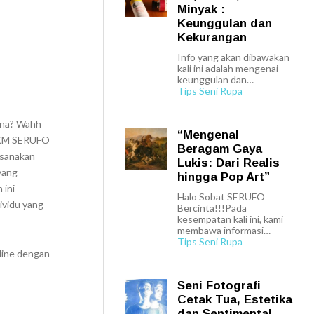
Minyak :
Keunggulan dan
Kekurangan
Info yang akan dibawakan
kali ini adalah mengenai
keunggulan dan…
Tips Seni Rupa
ana? Wahh
“Mengenal
UKM SERUFO
Beragam Gaya
ksanakan
Lukis: Dari Realis
yang
hingga Pop Art”
 ini
Halo Sobat SERUFO
ividu yang
Bercinta!!!Pada
kesempatan kali ini, kami
membawa informasi…
Tips Seni Rupa
nline dengan
Seni Fotografi
Cetak Tua, Estetika
dan Sentimental