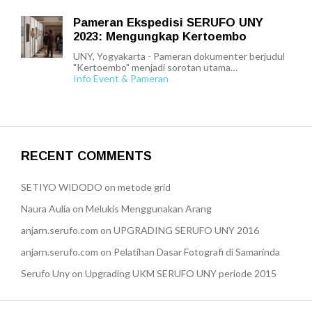
Pameran Ekspedisi SERUFO UNY
2023: Mengungkap Kertoembo
UNY, Yogyakarta - Pameran dokumenter berjudul
"Kertoembo" menjadi sorotan utama…
Info Event & Pameran
RECENT COMMENTS
SETIYO WIDODO
on
metode grid
Naura Aulia
on
Melukis Menggunakan Arang
anjarn.serufo.com
on
UPGRADING SERUFO UNY 2016
anjarn.serufo.com
on
Pelatihan Dasar Fotografi di Samarinda
Serufo Uny
on
Upgrading UKM SERUFO UNY periode 2015