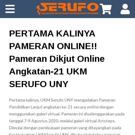
About Us
Gallery
PERTAMA KALINYA
Info
PAMERAN ONLINE!!
Pameran Dikjut Online
Tips
Angkatan-21 UKM
Download
SERUFO UNY
App
Pertama kalinya, UKM Serufo UNY mengadakan Pameran
Pendidikan Lanjut angkatan ke-21 secara
online
dengan
FAQ
menggunakan galeri virtual. Pameran ini diselenggarakan pada
tanggal 7-9 Agustus 2020, melalui galeri virtual Artsteps.
Dimulai dengan pembukaan pameran yang ditayangkan pada
live instagram UKM Serufo UNY, dibuka oleh ketua pameran