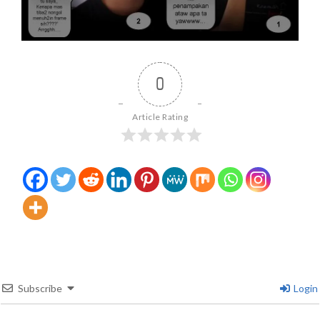
0
Article Rating
Subscribe
Login