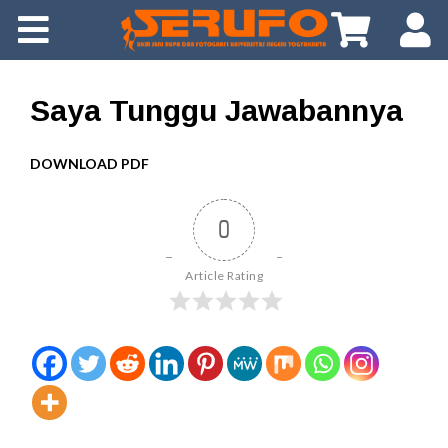
About Us
Gallery
Saya Tunggu Jawabannya
Info
DOWNLOAD PDF
Tips
0
Download
Article Rating
App
FAQ