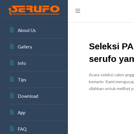
About Us
Seleksi PA
Gallery
serufo yan
Info
Acara seleksi calon ang
Tips
kemarin. Kami mengucapk
silahkan untuk melihat 
Download
App
FAQ