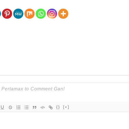
{}
[+]