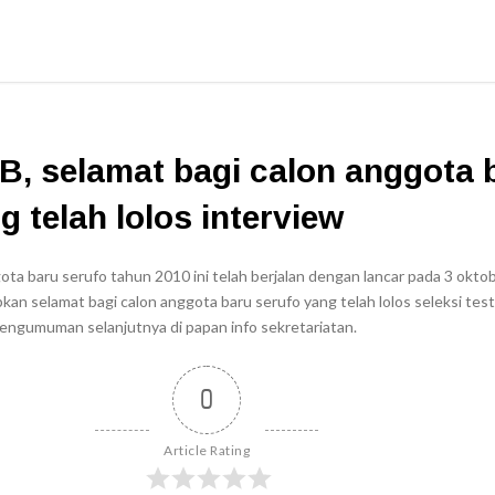
B, selamat bagi calon anggota 
g telah lolos interview
gota baru serufo tahun 2010 ini telah berjalan dengan lancar pada 3 okto
an selamat bagi calon anggota baru serufo yang telah lolos seleksi tes
pengumuman selanjutnya di papan info sekretariatan.
0
Article Rating