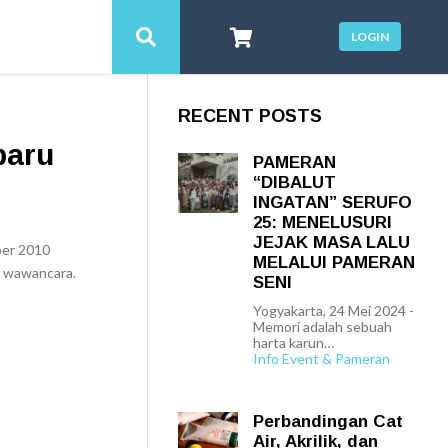
LOGIN
RECENT POSTS
baru
PAMERAN
“DIBALUT
INGATAN” SERUFO
25: MENELUSURI
JEJAK MASA LALU
ber 2010
MELALUI PAMERAN
t wawancara.
SENI
Yogyakarta, 24 Mei 2024 -
Memori adalah sebuah
harta karun…
Info Event & Pameran
Perbandingan Cat
Air, Akrilik, dan