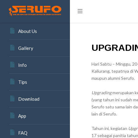
About Us
UPGRADIN
Gallery
Hari Sabtu – Minggu, 2
Info
Kaliurang, tepatnya di 
maupun alumni Serufo.
Tips
Upgrading
merupakan ke
Download
(yang tahun ini sudah m
Serufo satu sama lain d
lain di Serufo.
App
Tahun ini, kegiatan
Upgr
FAQ
17 sebagai panitia tahun