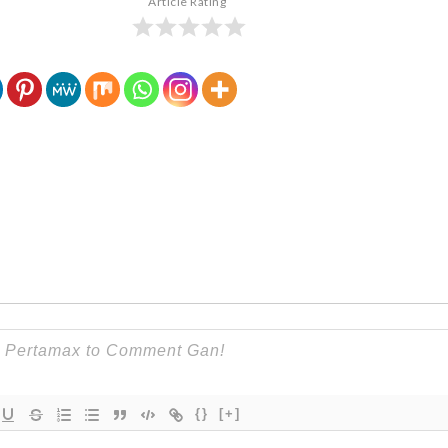
Article Rating
{}
[+]