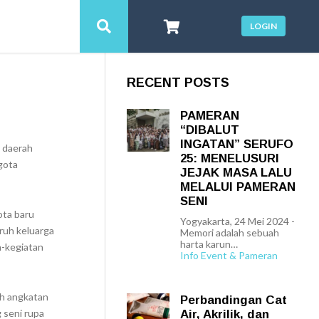
LOGIN
RECENT POSTS
PAMERAN
“DIBALUT
INGATAN” SERUFO
 daerah
25: MENELUSURI
gota
JEJAK MASA LALU
MELALUI PAMERAN
SENI
ota baru
Yogyakarta, 24 Mei 2024 -
ruh keluarga
Memori adalah sebuah
harta karun…
n-kegiatan
Info Event & Pameran
eh angkatan
Perbandingan Cat
g seni rupa
Air, Akrilik, dan