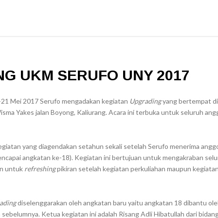
G UKM SERUFO UNY 2017
0-21 Mei 2017 Serufo mengadakan kegiatan
Upgrading
yang bertempat di
Wisma Yakes jalan Boyong, Kaliurang. Acara ini terbuka untuk seluruh ang
giatan yang diagendakan setahun sekali setelah Serufo menerima angg
encapai angkatan ke-18). Kegiatan ini bertujuan untuk mengakraban selu
an untuk
refreshing
pikiran setelah kegiatan perkuliahan maupun kegiata
ading
diselenggarakan oleh angkatan baru yaitu angkatan 18 dibantu ol
 sebelumnya. Ketua kegiatan ini adalah Risang Adli Hibatullah dari bidan