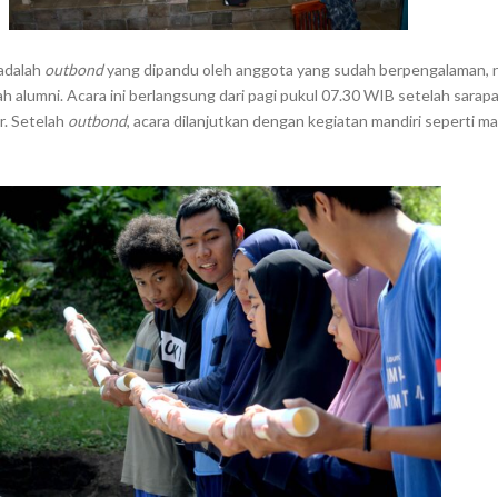
 adalah
outbond
yang dipandu oleh anggota yang sudah berpengalaman,
h alumni. Acara ini berlangsung dari pagi pukul 07.30 WIB setelah sarap
. Setelah
outbond
, acara dilanjutkan dengan kegiatan mandiri seperti ma