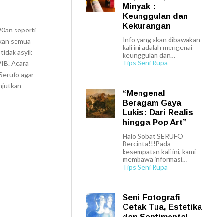
Minyak :
Keunggulan dan
Kekurangan
90an seperti
Info yang akan dibawakan
lkan semua
kali ini adalah mengenai
tidak asyik
keunggulan dan…
Tips Seni Rupa
WIB. Acara
Serufo agar
anjutkan
“Mengenal
Beragam Gaya
Lukis: Dari Realis
hingga Pop Art”
Halo Sobat SERUFO
Bercinta!!!Pada
kesempatan kali ini, kami
membawa informasi…
Tips Seni Rupa
Seni Fotografi
Cetak Tua, Estetika
dan Sentimental