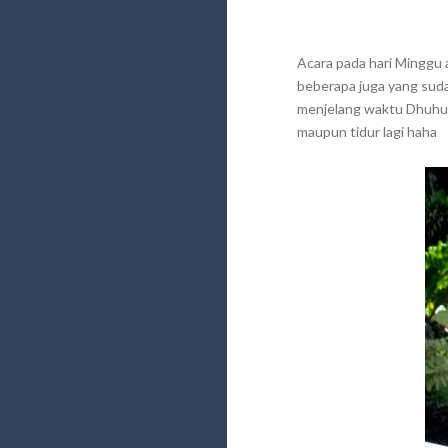
Acara pada hari Minggu
beberapa juga yang suda
menjelang waktu Dhuhur
maupun tidur lagi haha