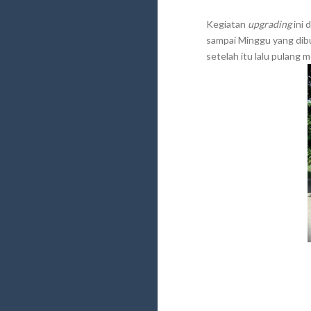
Kegiatan
upgrading
ini 
sampai Minggu yang dibu
setelah itu lalu pulang 