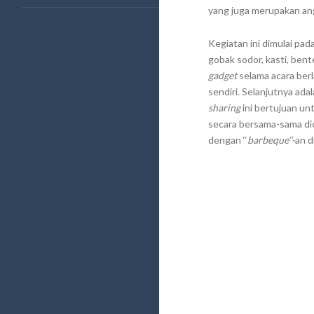
yang juga merupakan an
Kegiatan ini dimulai pad
gobak sodor, kasti, ben
gadget
selama acara ber
sendiri. Selanjutnya ada
sharing
ini bertujuan u
secara bersama-sama dic
dengan ‘‘
barbeque‘‘-
an d