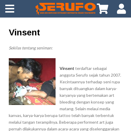
About Us
Gallery
Vinsent
Info
Sekilas tentang seniman:
Tips
Vinsent
terdaftar sebagai
Download
anggota Serufo sejak tahun 2007.
Kecintaannya terhadap seni rupa
banyak dituangkan dalam karya-
App
karyanya yang bertemakan art
bleeding dengan konsep yang
FAQ
matang. Selain melaui media
kanvas, karya-karya berupa tattoo telah banyak terbentuk
melalui tangan terampilnya. Beberapa performent art juga
pernah dilakukannya dalam acara-acara yang diselenggarakan