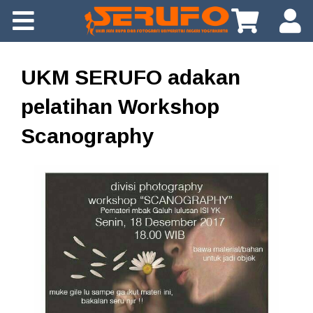
About Us
Gallery
UKM SERUFO adakan
Info
pelatihan Workshop
Scanography
Tips
Download
App
FAQ